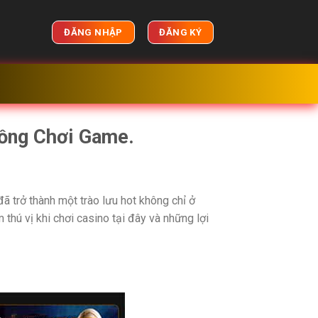
ĐĂNG NHẬP
ĐĂNG KÝ
ồng Chơi Game.
ã trở thành một trào lưu hot không chỉ ở
hú vị khi chơi casino tại đây và những lợi