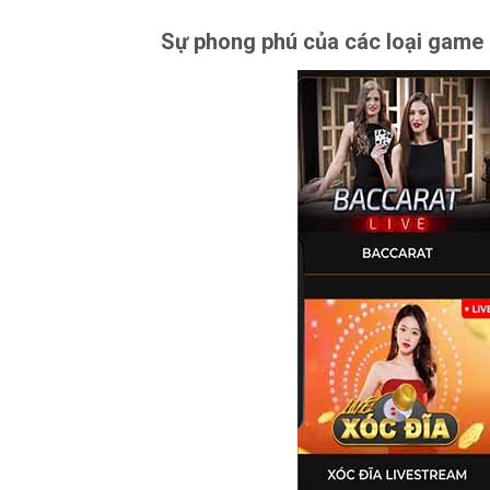
Sự phong phú của các loại game c