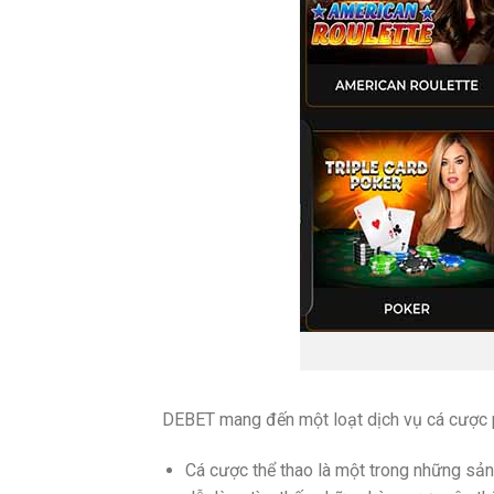
DEBET mang đến một loạt dịch vụ cá cược p
Cá cược thể thao là một trong những sản 