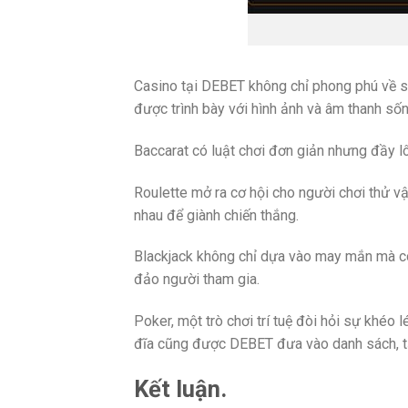
Casino tại DEBET không chỉ phong phú về sả
được trình bày với hình ảnh và âm thanh số
Baccarat có luật chơi đơn giản nhưng đầy l
Roulette mở ra cơ hội cho người chơi thử v
nhau để giành chiến thắng.
Blackjack không chỉ dựa vào may mắn mà còn
đảo người tham gia.
Poker, một trò chơi trí tuệ đòi hỏi sự khéo
đĩa cũng được DEBET đưa vào danh sách, tạ
Kết luận.