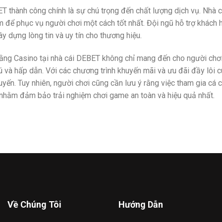
 thành công chính là sự chú trọng đến chất lượng dịch vụ. Nhà cá
m để phục vụ người chơi một cách tốt nhất. Đội ngũ hỗ trợ khách 
 dựng lòng tin và uy tín cho thương hiệu.
y rằng Casino tại nhà cái DEBET không chỉ mang đến cho người ch
 và hấp dẫn. Với các chương trình khuyến mãi và ưu đãi đầy lôi
tuyến. Tuy nhiên, người chơi cũng cần lưu ý rằng việc tham gia cá
, nhằm đảm bảo trải nghiệm chơi game an toàn và hiệu quả nhất.
Về Chúng Tôi
Hướng Dẫn