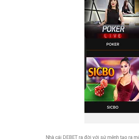
Nhà cái DEBET ra đời với sứ mệnh tạo ra một