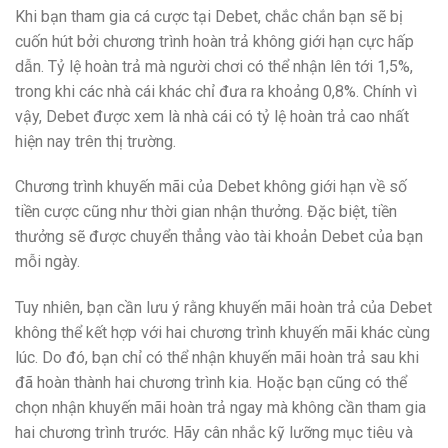
Khi bạn tham gia cá cược tại Debet, chắc chắn bạn sẽ bị
cuốn hút bởi chương trình hoàn trả không giới hạn cực hấp
dẫn. Tỷ lệ hoàn trả mà người chơi có thể nhận lên tới 1,5%,
trong khi các nhà cái khác chỉ đưa ra khoảng 0,8%. Chính vì
vậy, Debet được xem là nhà cái có tỷ lệ hoàn trả cao nhất
hiện nay trên thị trường.
Chương trình khuyến mãi của Debet không giới hạn về số
tiền cược cũng như thời gian nhận thưởng. Đặc biệt, tiền
thưởng sẽ được chuyển thẳng vào tài khoản Debet của bạn
mỗi ngày.
Tuy nhiên, bạn cần lưu ý rằng khuyến mãi hoàn trả của Debet
không thể kết hợp với hai chương trình khuyến mãi khác cùng
lúc. Do đó, bạn chỉ có thể nhận khuyến mãi hoàn trả sau khi
đã hoàn thành hai chương trình kia. Hoặc bạn cũng có thể
chọn nhận khuyến mãi hoàn trả ngay mà không cần tham gia
hai chương trình trước. Hãy cân nhắc kỹ lưỡng mục tiêu và