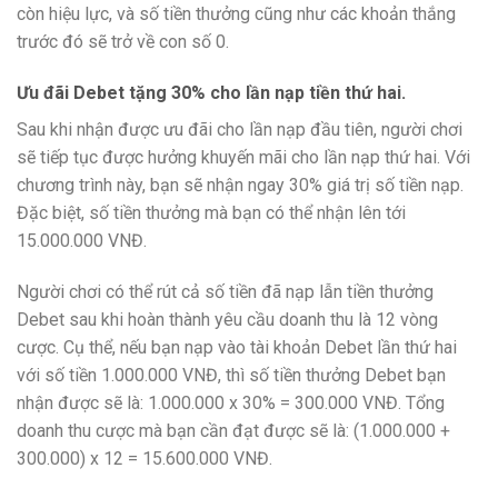
còn hiệu lực, và số tiền thưởng cũng như các khoản thắng
trước đó sẽ trở về con số 0.
Ưu đãi Debet tặng 30% cho lần nạp tiền thứ hai.
Sau khi nhận được ưu đãi cho lần nạp đầu tiên, người chơi
sẽ tiếp tục được hưởng khuyến mãi cho lần nạp thứ hai. Với
chương trình này, bạn sẽ nhận ngay 30% giá trị số tiền nạp.
Đặc biệt, số tiền thưởng mà bạn có thể nhận lên tới
15.000.000 VNĐ.
Người chơi có thể rút cả số tiền đã nạp lẫn tiền thưởng
Debet sau khi hoàn thành yêu cầu doanh thu là 12 vòng
cược. Cụ thể, nếu bạn nạp vào tài khoản Debet lần thứ hai
với số tiền 1.000.000 VNĐ, thì số tiền thưởng Debet bạn
nhận được sẽ là: 1.000.000 x 30% = 300.000 VNĐ. Tổng
doanh thu cược mà bạn cần đạt được sẽ là: (1.000.000 +
300.000) x 12 = 15.600.000 VNĐ.