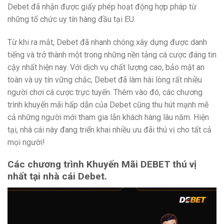
Debet đã nhận được giấy phép hoạt động hợp pháp từ
những tổ chức uy tín hàng đầu tại EU.
Từ khi ra mắt, Debet đã nhanh chóng xây dựng được danh
tiếng và trở thành một trong những nền tảng cá cược đáng tin
cậy nhất hiện nay. Với dịch vụ chất lượng cao, bảo mật an
toàn và uy tín vững chắc, Debet đã làm hài lòng rất nhiều
người chơi cá cược trực tuyến. Thêm vào đó, các chương
trình khuyến mãi hấp dẫn của Debet cũng thu hút mạnh mẽ
cả những người mới tham gia lẫn khách hàng lâu năm. Hiện
tại, nhà cái này đang triển khai nhiều ưu đãi thú vị cho tất cả
mọi người!
Các chương trình Khuyến Mãi DEBET thú vị
nhất tại nhà cái Debet.